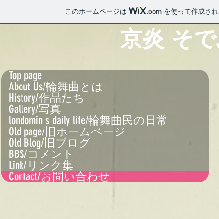
このホームページは
.com
を使って作成され
京炎 そ
Top page
About Us/輪舞曲とは
History/作品たち
Gallery/写真
londomin's daily life/輪舞曲民の日常
Old page/旧ホームページ
Old Blog/旧ブログ
BBS/コメント
Link/リンク集
Contact/お問い合わせ